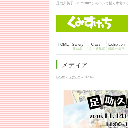
足助久美子（kumisuke）のペンで描く水彩
HOME
Gallery
Class
Exhibition
作品集
スケッチ教室
個展/作品展
メディア
HOME
»
メディア
»
1909top