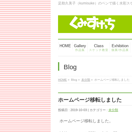
足助久美子（kumisuke）のペンで描く水彩
HOME
Gallery
Class
Exhibition
作品集
スケッチ教室
個展/作品展
Blog
HOME
»
Blog »
未分類
»
ホームページ移転しました
ホームページ移転しました
投稿日 : 2019-10-03 | カテゴリー :
未分類
ホームページ移転しました。