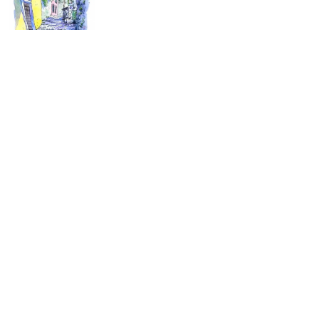
「やわらかな陽射し」 イタリア コモ湖 ヴァレンナ 333×200ミ
リ
「船着場のまなざし」 イタリア コモ湖ベラージオ 560×1140ミ
リ
PAGETOP