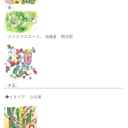
「春」
「クリスマスローズ」 北鎌倉 明月院
「木瓜」
◆イタリア コモ湖