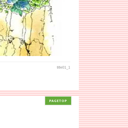
title01_1
PAGETOP